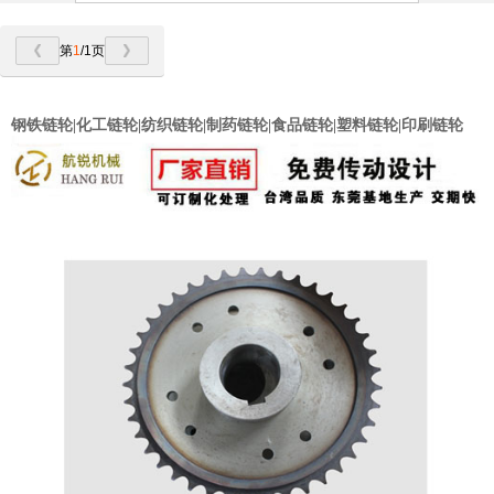
第
1
/1页
钢铁链轮|化工链轮|纺织链轮|制药链轮|食品链轮|塑料链轮|印刷链轮