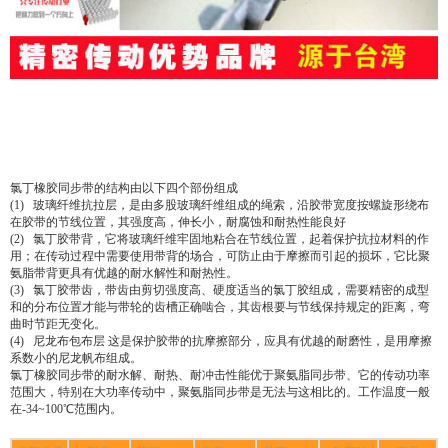
氯丁橡胶同步带的结构由以下四个部份组成
(1) 玻璃纤维抗拉层，是由多股玻璃纤维组成的绳索，沿胶带宽度按螺旋形绕布
在胶带的节线位置，其强度高，伸长小，耐腐蚀和耐热性能良好
(2) 氯丁胶带背，它将玻璃纤维牢固地粘合在节线位置，起着保护抗拉材料的作
用；在传动过程中需要使用带背的场合，可防止由于摩擦而引起的损坏，它比聚
氨脂带背更具有优越的耐水解性和耐热性。
(3) 氯丁胶带齿，带齿由剪切强度高、硬度适当的氯丁胶组成，需要精密的成型
和的分布位置才能与带轮的齿槽正确啮合，其齿根要与节线保持规定的距离，弯
曲时节距无变化。
(4) 尼龙布包布层 这是保护胶带的抗摩擦部分，应具有优越的耐磨性，是用摩擦
系数小的尼龙帆布组成。
氯丁橡胶同步带的耐水解、耐热、耐冲击性能优于聚氨脂同步带、它的传动功率
范围大，特别在大功率传动中，聚氨脂同步带是无法与这相比的。工作温度一般
在-34~100℃范围内。