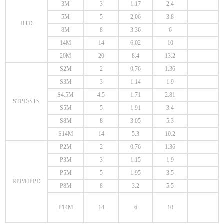
3M
3
1.17
2.4
5M
5
2.06
3.8
HTD
8M
8
3.36
6
14M
14
6.02
10
20M
20
8.4
13.2
S2M
2
0.76
1.36
S3M
3
1.14
1.9
S4.5M
4.5
1.71
2.81
STPD/STS
S5M
5
1.91
3.4
S8M
8
3.05
5.3
S14M
14
5.3
10.2
P2M
2
0.76
1.36
P3M
3
1.15
1.9
P5M
5
1.95
3.5
RPP/HPPD
P8M
8
3.2
5.5
P14M
14
6
10